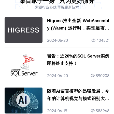
REAL-TIME
集百家于一身
只为更好服务
紧跟行业步伐 掌握更新技术
Higress推出全新 WebAssembl
y (Wasm) 运行时，实现显著性
能飞跃
2024-06-20
404521
警告：近20%的SQL Server实例
即将终止支持！
2024-06-20
390208
随着AI语言模型的迅猛发展，今
年的计算机视觉与模式识别大会
（CVPR）似乎经历了一场变革
2024-06-19
388968
的浪潮。