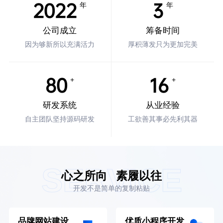
2022
3
年
年
公司成立
筹备时间
因为够新所以充满活力
厚积薄发只为更加完美
80
16
+
+
研发系统
从业经验
自主团队坚持源码研发
工欲善其事必先利其器
SERVICE
心之所向
素履以往
开发不是简单的复制粘贴
品牌网站建设
优质小程序开发