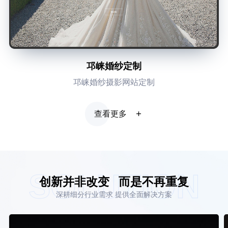
邛崃婚纱定制
邛崃婚纱摄影网站定制
查看更多
SOLUTION
创新并非改变
而是不再重复
深耕细分行业需求 提供全面解决方案