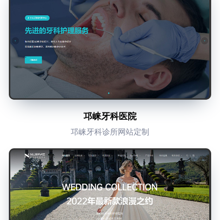
邛崃牙科医院
邛崃牙科诊所网站定制