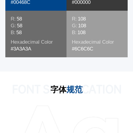
#00468C
#000000
R:
58
R:
108
G:
58
G:
108
B:
58
B:
108
Hexadecimal Color
Hexadecimal Color
#3A3A3A
#6C6C6C
FONT SPECIFICATION
字体
规范