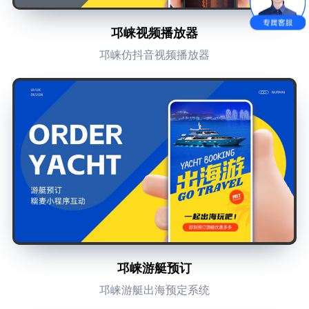
邛崃视频播放器
邛崃仿抖音视频播放器
邛崃游艇预订
邛崃游艇出海预定系统