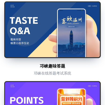
邛崃趣味答题
邛崃在线答题考试系统