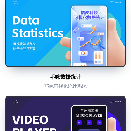
邛崃数据统计
邛崃可视化统计系统