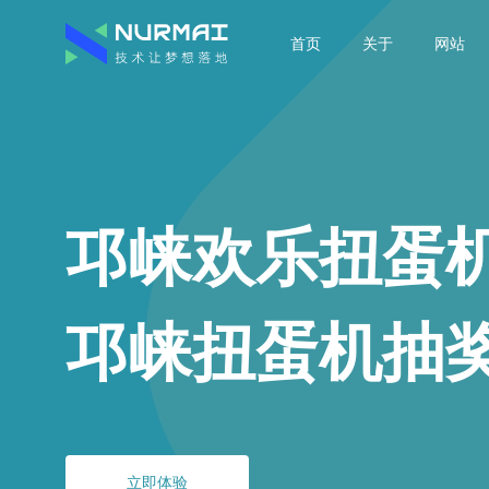
首页
关于
网站
邛崃欢乐扭蛋
邛崃扭蛋机抽
立即体验