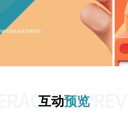
邛崃扭蛋机抽奖游戏制作
ERACTIVE PRE
互动
预览