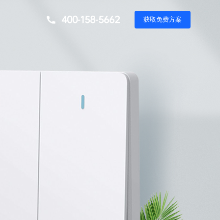
400-158-5662
获
取
免
费
方
案