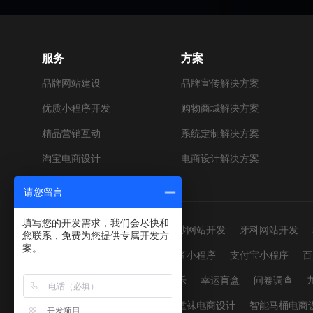
服务
方案
品牌网站建设
品牌宣传解决方案
优质小程序开发
购物商城解决方案
精品营销互动
系统定制解决方案
淘宝电商设计
电商设计解决方案
请您留言
填写您的开发需求，我们会尽快和
网站建设：
男装网站开发
婚纱网站开发
牙科网站开发
您联系，免费为您提供专属开发方
案。
小程序开发：
微信小程序
抖音小程序
支付宝小程序
百
营销活动：
红包雨
幸运翻翻乐
幸运盲盒
问卷调查
电商设计：
不锈钢电商设计
童袜电商设计
智能马桶电商
开发项目