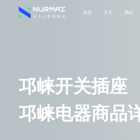
首页
关于
网站
邛崃开关插座
邛崃电器商品