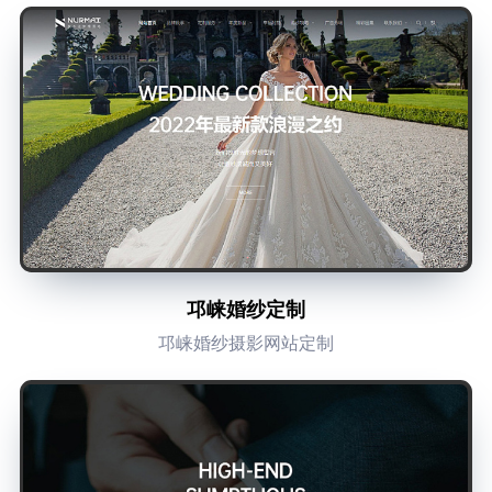
邛崃婚纱定制
邛崃婚纱摄影网站定制